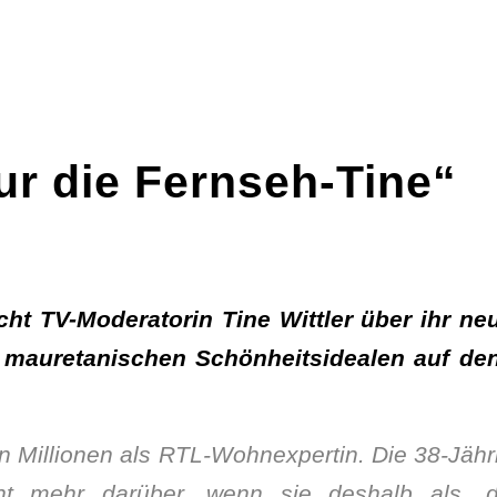
ur die Fernseh-Tine“
icht TV-Moderatorin Tine Wittler über ihr ne
n mauretanischen Schönheitsidealen auf de
en Millionen als RTL-Wohnexpertin. Die 38-Jähr
ht mehr darüber, wenn sie deshalb als „d