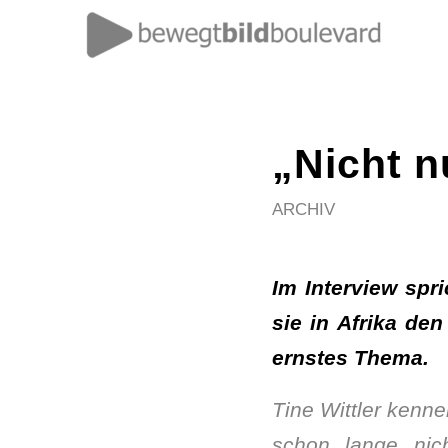
„Nicht n
ARCHIV
Im Interview spr
sie in Afrika de
ernstes Thema.
Tine Wittler kenn
schon lange nic