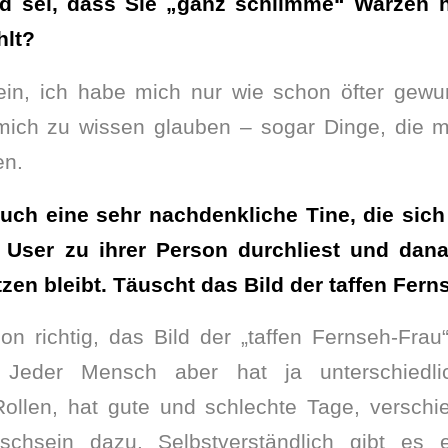
nd sei, dass Sie „ganz schlimme“ Warzen h
hlt?
ein, ich habe mich nur wie schon öfter gewu
mich zu wissen glauben – sogar Dinge, die m
en.
uch eine sehr nachdenkliche Tine, die sich
User zu ihrer Person durchliest und dan
tzen bleibt. Täuscht das Bild der taffen Fer
n richtig, das Bild der „taffen Fernseh-Frau
 Jeder Mensch aber hat ja unterschiedlic
Rollen, hat gute und schlechte Tage, versch
chsein dazu. Selbstverständlich gibt es e