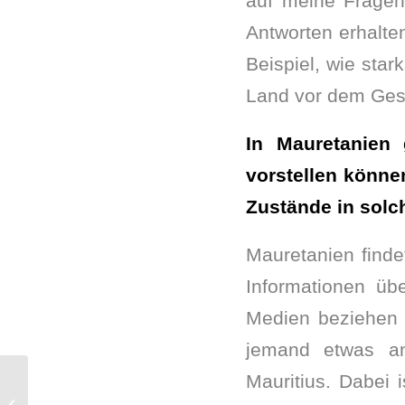
auf meine Fragen 
Antworten erhalte
Beispiel, wie star
Land vor dem Gese
In Mauretanien
vorstellen könne
Zustände in solc
Mauretanien findet
Informationen üb
Medien beziehen 
jemand etwas a
Mauritius. Dabei i
„Niggemeier wusste: Ich habe nicht