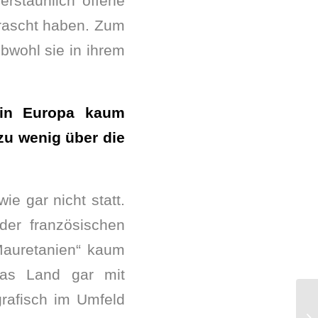
erstaunlich offene
rrascht haben. Zum
obwohl sie in ihrem
 in Europa kaum
zu wenig über die
ie gar nicht statt.
der französischen
Mauretanien“ kaum
as Land gar mit
ografisch im Umfeld
„E