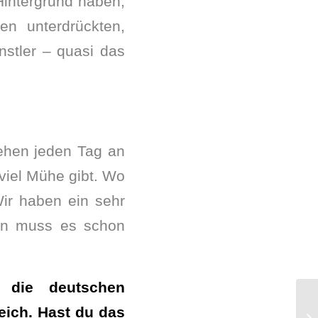
Hintergrund haben,
en unterdrückten,
nstler – quasi das
ehen jeden Tag an
viel Mühe gibt. Wo
Wir haben ein sehr
ern muss es schon
 die deutschen
reich. Hast du das
„S