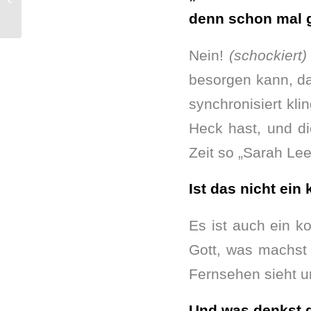
denn schon mal 
Nein!
(schockiert)
besorgen kann, d
synchronisiert kl
Heck hast, und d
Zeit so „Sarah Le
Ist das nicht ei
Es ist auch ein k
Gott, was machst 
Fernsehen sieht un
Und was denkst d