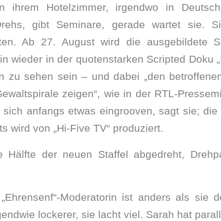
in ihrem Hotelzimmer, irgendwo in Deutschl
rehs, gibt Seminare, gerade wartet sie. Si
rten. Ab 27. August wird die ausgebildete S
n wieder in der quotenstarken Scripted Doku „
rin zu sehen sein – und dabei „den betroffen
waltspirale zeigen“, wie in der RTL-Pressemitt
sich anfangs etwas eingrooven, sagt sie; die
 wird von „Hi-Five TV“ produziert.
die Hälfte der neuen Staffel abgedreht, Dre
 „Ehrensenf“-Moderatorin ist anders als sie 
rgendwie lockerer, sie lacht viel. Sarah hat para