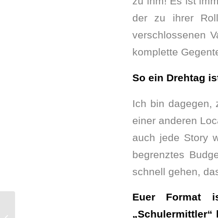
zu ihm! Es ist im
der zu ihrer Rol
verschlossenen Va
komplette Gegente
So ein Drehtag i
Ich bin dagegen,
einer anderen Loc
auch jede Story w
begrenztes Budge
schnell gehen, das
Euer Format i
„Schulermittler“ 
„Eine unbequeme Stechfliege“