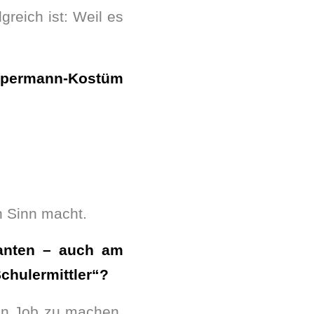
reich ist: Weil es
Supermann-Kostüm
n Sinn macht.
ranten – auch am
chulermittler“?
ren Job zu machen,