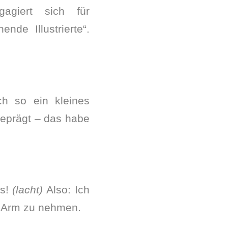
agiert sich für
nde Illustrierte“.
ch so ein kleines
geprägt – das habe
as!
(lacht)
Also: Ich
en Arm zu nehmen.