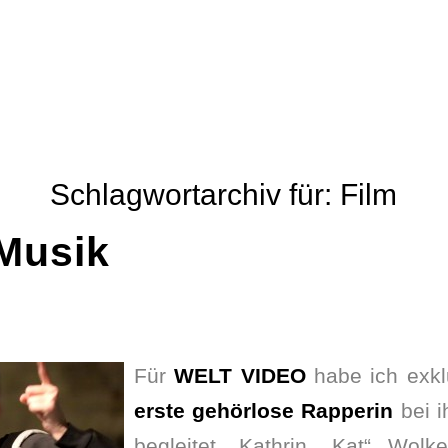
Schlagwortarchiv für:
Film
Musik
Für
WELT VIDEO
habe ich exk
erste gehörlose Rapperin
bei i
begleitet. Kathrin „Kat“ Wolk