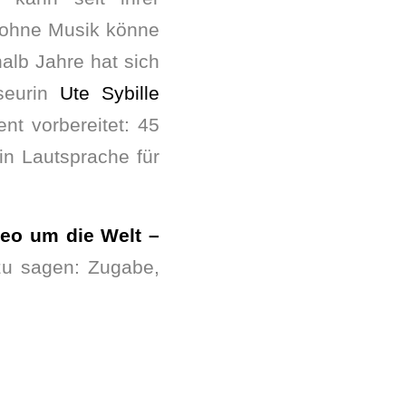
h ohne Musik könne
halb Jahre hat sich
sseurin
Ute Sybille
t vorbereitet: 45
in Lautsprache für
deo um die Welt –
zu sagen: Zugabe,