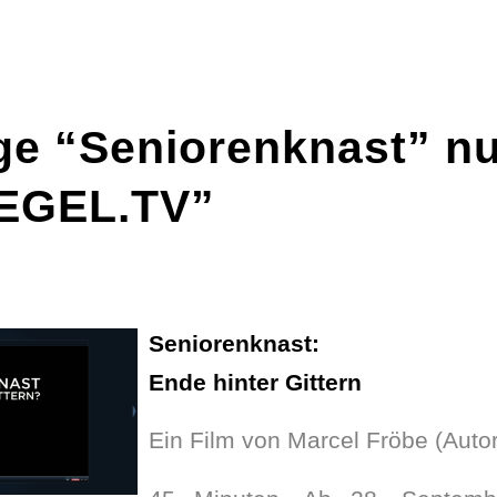
ge “Seniorenknast” n
IEGEL.TV”
Seniorenknast:
Ende hinter Gittern
Ein Film von Marcel Fröbe (Aut