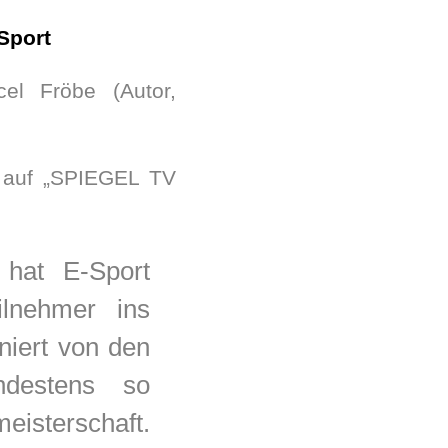
-Sport
el Fröbe (Autor,
V auf „SPIEGEL TV
 hat E-Sport
lnehmer ins
niert von den
indestens so
isterschaft.