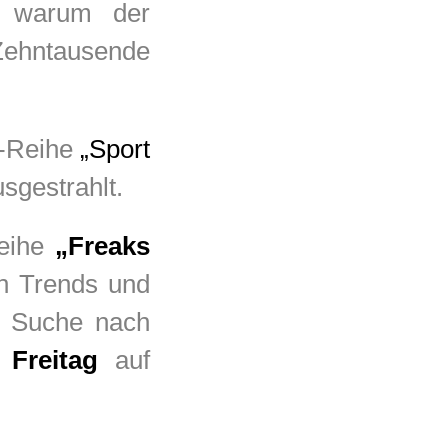
 warum der
 Zehntausende
m-Reihe
„Sport
sgestrahlt.
reihe
„Freaks
en Trends und
r Suche nach
 Freitag
auf