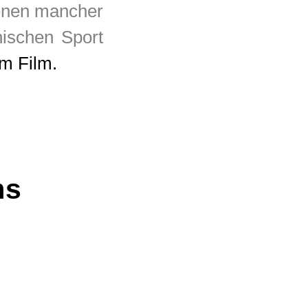
denen mancher
nischen Sport
um Film.
ms