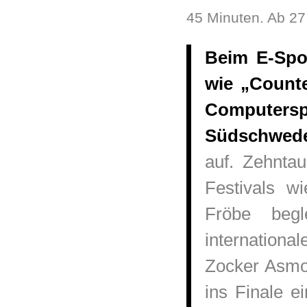
45 Minuten. Ab 27
Beim E-Spor
wie „Counte
Computersp
Südschwed
auf. Zehntau
Festivals 
Fröbe begl
internationa
Zocker Asmo
ins Finale 